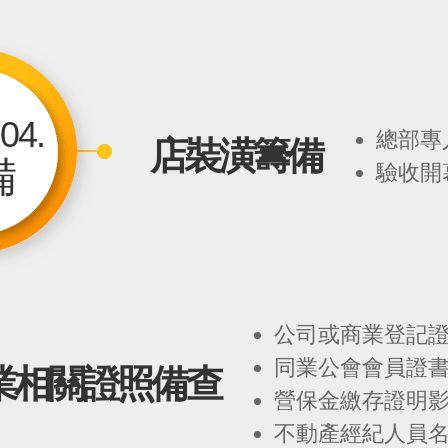
04.
總部專
店裝潢籌備
備
驗收開
公司或商業登記
同業公會會員證
業相關證照備查
營保金繳存證明
不動產經紀人員