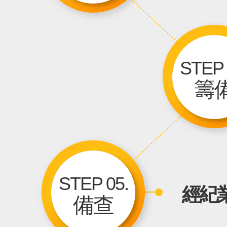
STEP 
籌
STEP 05.
經紀
備查