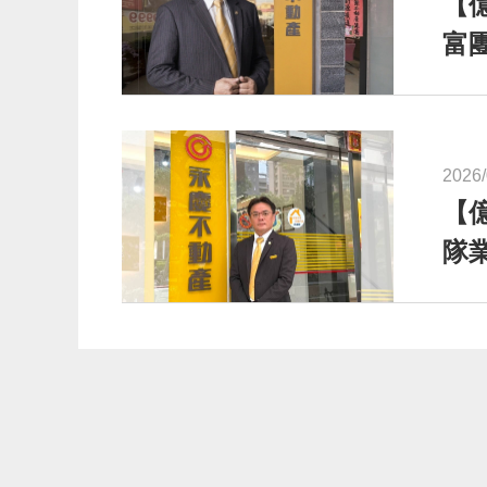
【
富
2026/
【億
隊業