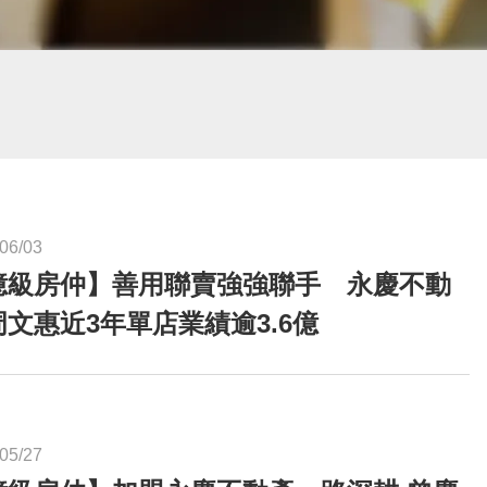
06/03
億級房仲】善用聯賣強強聯手 永慶不動
周文惠近3年單店業績逾3.6億
05/27