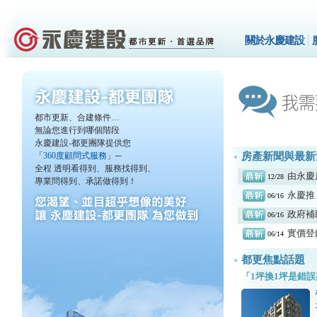
關於永慶建設
都市更新、合建條件…
無論您進行到哪個階段
永慶建設-都更團隊提供您
房產新聞與最新
「
360度顧問式服務
」─
全程 透明看得到、服務找得到、
由永慶
12/28
專業問得到、承諾做得到！
永慶推
06/16
政府補
06/16
實價登
06/14
都更焦點話題
「1坪換1坪是錯