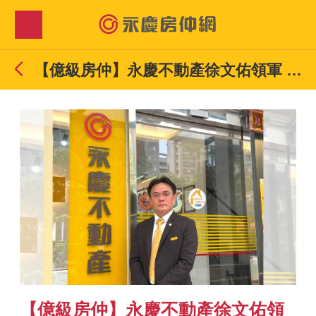
【億級房仲】永慶不動產徐文佑領軍 2025團隊業績直逼1.4億元
【億級房仲】永慶不動產徐文佑領