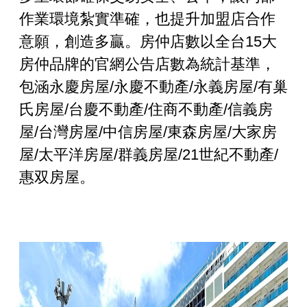
作業環境紮實準確，也提升加盟店合作
意願，創造多贏。房仲店數以全台
15
大
房仲品牌的官網公告店數為統計基準，
包涵永慶房屋
/
永慶不動產
/
永義房屋
/
有巢
氏房屋
/
台慶不動產
/
住商不動產
/
信義房
屋
/
台灣房屋
/
中信房屋
/
東森房屋
/
大家房
屋
/
太平洋房屋
/
群義房屋
/21
世紀不動產
/
惠双房屋。