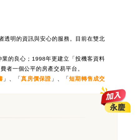
者透明的資訊與安心的服務。目前在雙北
業的良心；1998年更建立
「
投機客資料
消費者一個公平的房產交易平台。
書
」
、
「
真房價保證
」
、
「
短期轉售成交
屋況房價全保障
透過誠實安心認證、