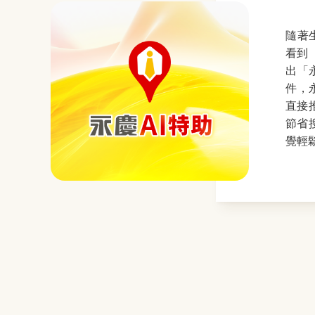
隨著
看到
出「
件，
直接
節省
覺輕