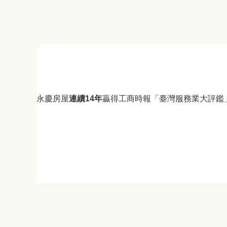
永慶房屋
連續14年
贏得工商時報「臺灣服務業大評鑑