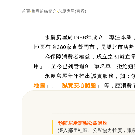
首頁
集團組織簡介
永慶房屋(直營)
永慶房屋於1988年成立，專注本業
地區有逾280家直營門市，是雙北市店
為保障消費者權益，成立之初就宣
庫
」
，至今已列管逾9千筆名單，拒絕
永慶房屋年年推出誠實服務，如：
地圖
」
、
「
誠實安心認證
」
等，讓消費
預防房產詐騙公益講座
深入鄰里社區、公私協力推廣，累積舉