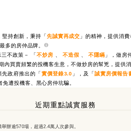
，堅持創新，秉持
「
先誠實再成交
」
的精神，提供消費
數最多的房仲品牌。
示三不政策－
「
不炒房
、
不造假
、
不隱瞞
」
，做房仲
短期內買賣頻繁的投機客生意，不做炒房的幫兇，提供
領先政府推出的
「
實價登錄3.0
」
，及
「
誠實房價報告
者免遭投機客、黑心房仲坑騙。
近期重點誠實服務
辦逾570場，超過2.4萬人次參與。