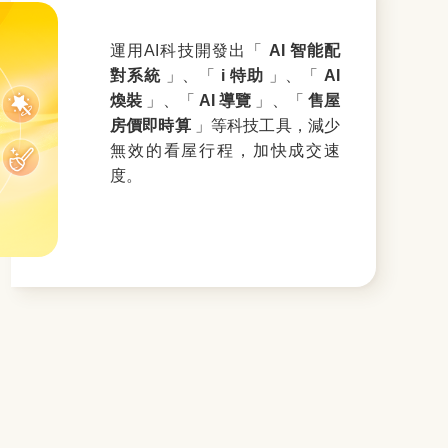
運用AI科技開發出「
AI 智能配
對系統
」、「
i 特助
」、「
AI
煥裝
」、「
AI 導覽
」、「
售屋
房價即時算
」等科技工具，減少
無效的看屋行程，加快成交速
度。