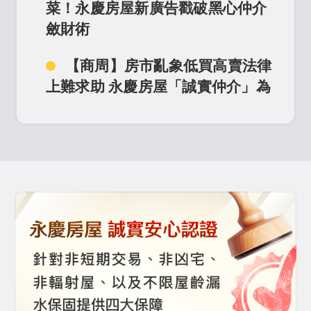
菜！永慶房屋新廣告戳破黑心仲介
服務為屋主挽回百萬元 贏得屋主滿
斂財術
滿感謝！
【商周】房市亂象低買高賣法律
【中時】險遭黑心房仲低估房
上難求助 永慶房屋「誠實仲介」為
價！永慶房屋龔宗謙誠實服務幫屋
消費者把關
主挽回200萬元
【三立新聞】永慶房屋推「真房
【蕃薯藤】永慶房屋潘雅甄提
價保證」《先誠實再成交》新書開
醒：買房1情況 小心斡旋金遭騙
賣衝第一
【中時】永慶房屋誠實服務 幫
【CTWant】【誠實情報】保證
助屋主識破黑心仲介選擇性提供行
不炒房不賺差價 永慶房屋推業界
情手法
唯一「真房價保證」！
【中央社】永慶房屋揭露黑心房
【ETTV東森新聞】不炒房不賺
仲利用實價登錄特殊交易坑騙手法