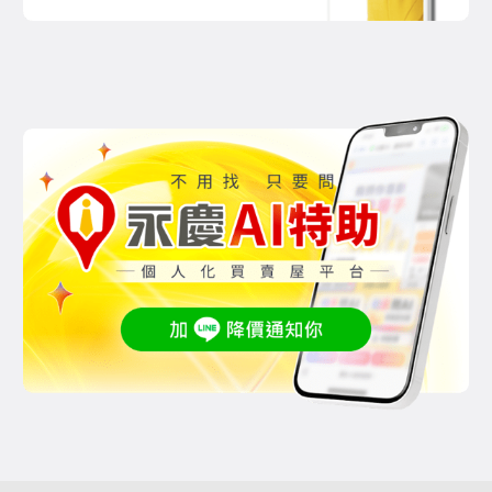
證 業界唯一
【中時新聞】永慶房屋陳芸鴻用
誠實服務 幫屋主挽回近300萬元差
【中華日報】永慶真房價保證
價
最高賠方買四百萬
【中時新聞】永慶房屋誠實提供
【三立新聞】房仲龍頭競爭下狠
「真」房價資訊 幫屋主挽回150萬
招！永慶：「賺價差」我最高賠你
差價！
4百萬！
【中時新聞】永慶房屋誠實提供
【風傳媒】永慶房屋推百萬服務
完整行情資訊 助屋主挽回300萬元
保證 最高賠償買方400萬、賣方4倍
服務費
【中時新聞】永慶房屋誠實提供
行情資訊 助屋主發現房屋「真」價
【鉅亨網新聞】永慶房屋推業界
值！
唯一「真房價保證」 保證不炒房不
賺差價
【中時新聞】永慶房屋拆穿「賣