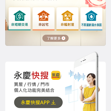
價差 永慶房屋首創"真房價保證"服
幫屋主挽回200萬元
務
【蕃薯藤】永慶房屋提醒消費者
【好房網】永慶房屋創舉 強打
黑心房仲這樣選擇性揭露成交行情
真房價保證
屋主恐虧損上百萬元
【中國時報】產官學重要人士
【中時】永慶房屋陳瑋龍誠實服
推薦閱讀
務 幫屋主挽回320萬元房價！
【中國時報】揭露房仲業改革歷
【中時】黑心房仲買房秀高價、
程 永慶推動立法 主張誠實服務
賣房秀低價 聰明屋主用這招揪出黑
心房仲手法
【中國時報】永慶房屋出書 先
誠實再成交 傳承良心仲介使命
【匯流新聞】永慶房屋誠實服務
幫屋主守住高額差價！
【中國時報】永慶房屋真房價保