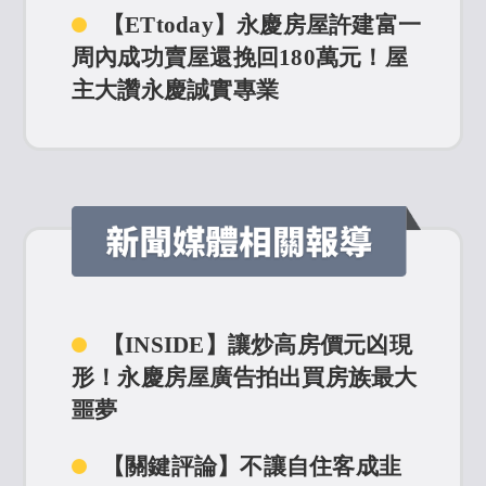
【ETtoday】永慶房屋許建富一
周內成功賣屋還挽回180萬元！屋
主大讚永慶誠實專業
【上報】永慶房屋堅持以誠實為
本 婉拒配合客戶簽屬AB約要求
【中時】屋主首次賣房險被騙！
永慶房屋陳家駿誠實服務成功挽回
150萬房價
【INSIDE】讓炒高房價元凶現
【CTWANT】慎防黑心房仲用
形！永慶房屋廣告拍出買房族最大
過時行情估價 永慶房屋誠實服務
噩夢
幫屋主挽回600萬房價！
【關鍵評論】不讓自住客成韭
【中央社】永慶房屋鄭原正誠實