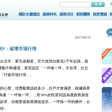
關於永慶建設
服務特色
服務項目
都更團隊
都更實績
2017/06/16
柯P：破壞市場行情
台北市，要完成都更，官方就預估要花2千年起跳，面
獎勵不夠優渥，甚至認定「一坪換一坪」才合理，台北
「打破市場行情」。
的心聲，但獎勵應該給多少，住戶才會滿意，根據蘋果
認為要「一坪換一坪」，而38%的民眾則認為應跟舊屋使
訴求，但都更後新屋價值提高，一坪換一坪的條件，台
待。