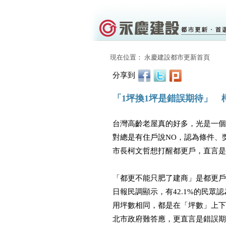
現在位置： 永慶建設都市更新首頁
分享到
「1坪換1坪是錯誤期待」 
台灣高齡老屋真的好多，光是一個
對總是有住戶說NO，認為條件、
市長柯文哲想打醒都更戶，直言是
「都更不能只肥了建商」是都更戶
日報民調顯示，有42.1%的民眾
用坪數相同，都是在「坪數」上下
北市政府難答應，更直言是錯誤期