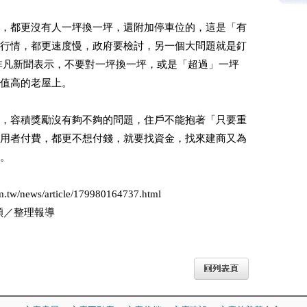
，都更沒有人一坪換一坪，還附加停車位的，這是「有
行情，都更速度慢，政府要檢討，另一個大問題就是釘
非凡新聞表示，不要對一坪換一坪，或是「超過」一坪
價值高的老屋上。
，容積獎勵沒有夠不夠的問題，住戶不能抱著「只要重
用者付費，都更不想付錢，就要找資金，找來建商又為
。
tw/news/article/179980164737.html
穎／整理報導