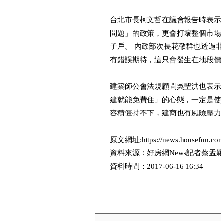
台北市長柯文哲在議會報告時表示
問題」的政策，更會打壞整個市場
子戶。 內政部次長花敬群也透過
有錯誤期待，這只會發生在地段
建築師公會法規顧問吳聖洪也表示
建就能免費住」的心態，一定是使
容積僵持不下，建商也有風險壓力
原文網址:https://news.housefun.com.
資料來源：好房網News記者蔡孟
資料時間：2017-06-16 16:34