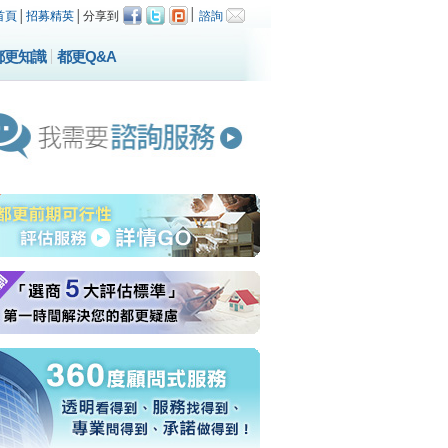
│
首頁
│
招募精英
│
分享到
諮詢
都更知識
都更Q&A