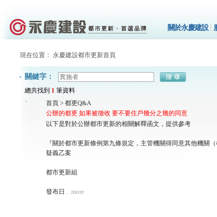
關於永慶建設
現在位置： 永慶建設都市更新首頁
關鍵字：
總共找到
1
筆資料
˙
首頁
>
都更Q&A
公辦的都更 如果被徵收 要不要住戶幾分之幾的同意
以下是對於公辦都市更新的相關解釋函文，提供參考
『關於都市更新條例第九條規定，主管機關得同意其他機關（
疑義乙案
都市更新組
發布日
…more